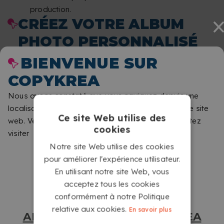
production.
CRÉEZ VOTRE ALBUM
PHOTO PERSONNALISÉ
AVEC RELIURE SPIRALE
BIENVENUE SUR
WIRE-O
COPYKREA
Nous avons constaté que vous naviguez depuis une
localisation différente de celle qui correspond à ce site
Ce site Web utilise des
web. Veuillez nous indiquer le site que vous souhaitez
cookies
visiter
Notre site Web utilise des cookies
pour améliorer l'expérience utilisateur.
En utilisant notre site Web, vous
acceptez tous les cookies
conformément à notre Politique
relative aux cookies.
En savoir plus
ALLER SUR LE SITE COPYKREA
OUVERTURE TOTALE POUR VOIR VOS PHOTOS