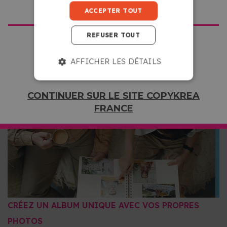
USA
ACCEPTER TOUT
SANS LIMITES
La reliure spirale wire-o permet d'ouvrir l'album
REFUSER TOUT
complètement pour consulter chaque page avec confort.
Vous pouvez ainsi le feuilleter facilement et passer les
AFFICHER LES DÉTAILS
pages une à une pour voir vos photos en toute clarté. De
plus l'album reste ouvert et à plat pendant que vous le
CONTINUER SUR LE SITE COPYKREA
parcourez ce qui facilite la visualisation de chaque image
FRANCE
sans obstacle.
CRÉEZ UN ALBUM UNIQUE AVEC VOS PROPRES
PHOTOS