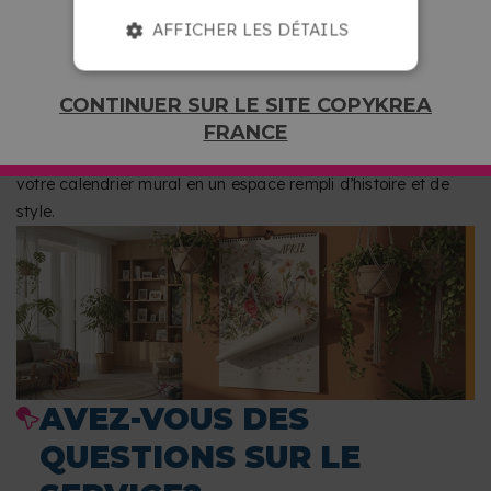
AFFICHER LES DÉTAILS
VOTRE MUR AVEC STYLE
Téléchargez vos photos préférées, marquez vos dates
importantes ou ajoutez et du texte. Chaque mois devient
CONTINUER SUR LE SITE COPYKREA
une image à retenir et une façon pratique d’organiser votre
FRANCE
année. Ajoutez votre touche personnelle et transformez
votre calendrier mural en un espace rempli d’histoire et de
style.
AVEZ-VOUS DES
QUESTIONS SUR LE