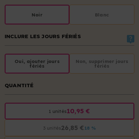
Noir
Blanc
INCLURE LES JOURS FÉRIÉS
Oui, ajouter jours
Non, supprimer jours
fériés
fériés
QUANTITÉ
10,95 €
1 unités
26,85 €
3 unités
18 %