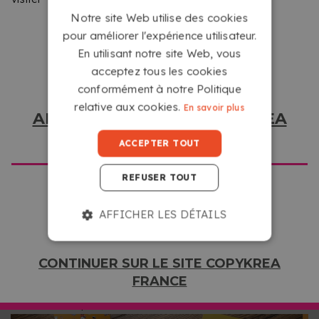
impression qui ne passe pas inaperçue et dont on se
Notre site Web utilise des cookies
souvient facilement.
pour améliorer l'expérience utilisateur.
En utilisant notre site Web, vous
acceptez tous les cookies
conformément à notre Politique
relative aux cookies.
En savoir plus
ALLER SUR LE SITE COPYKREA
USA
ACCEPTER TOUT
5 FORMATS DISPONIBLES POUR LA
REFUSER TOUT
PERSONNALISATION
AFFICHER LES DÉTAILS
Choisissez le format qui s'adapte le mieux à votre style :
de la taille classique 85x55 mm aux formats plus
compacts ou originaux comme le 85x40 mm, le 90x50 mm
CONTINUER SUR LE SITE COPYKREA
ou les formats carrés de 65x65 mm et 50x50 mm. Toutes
FRANCE
les cartes sont dotées de coins à angle droit pour un
résultat net et précis.