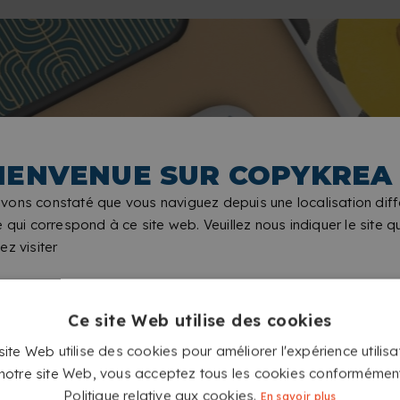
IENVENUE SUR COPYKREA
vons constaté que vous naviguez depuis une localisation diff
e qui correspond à ce site web. Veuillez nous indiquer le site 
ez visiter
Ce site Web utilise des cookies
ite Web utilise des cookies pour améliorer l'expérience utilisa
t notre site Web, vous acceptez tous les cookies conformémen
Politique relative aux cookies.
En savoir plus