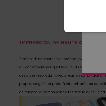
IMPRESSION DE HAUTE QUALITÉ
Profitez d'une impression précise, avec des couleur
qui conservent leur qualité au fil du temps. Chaqu
design est reproduit avec précision sur la face arri
propre, soignée et prête à être arborée au quotidi
de téléphone personnalisée résistante avec un haut