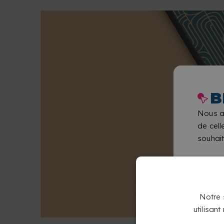
B
Nous a
de cell
souhait
Notre s
utilisan