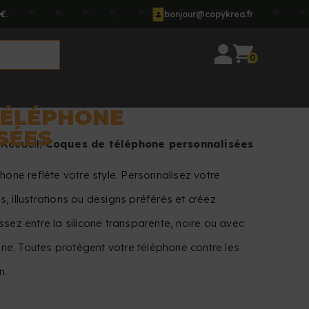
€.
bonjour@copykrea.fr
0
TÉLÉPHONE
SÉES
Accueil
Coques de téléphone personnalisées
hone reflète votre style. Personnalisez votre
, illustrations ou designs préférés et créez
sez entre la silicone transparente, noire ou avec
e. Toutes protègent votre téléphone contre les
n.