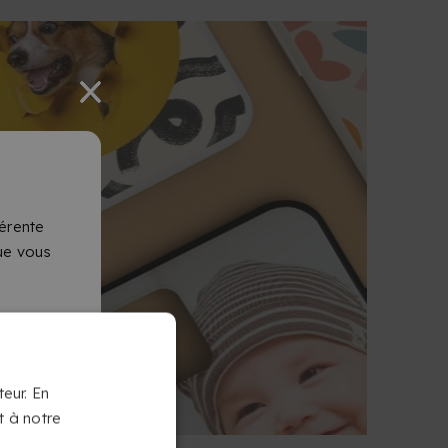
érente
que vous
teur. En
t à notre