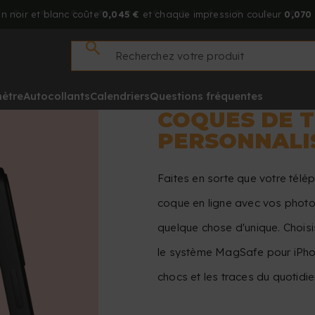
n noir et blanc coûte
0,045 €
et chaque impression couleur
0,070 
mètre
Autocollants
Calendriers
Questions fréquentes
COQUES DE 
PERSONNALI
Faites en sorte que votre télép
coque en ligne avec vos photos
quelque chose d'unique. Choisis
le système MagSafe pour iPhon
chocs et les traces du quotidie