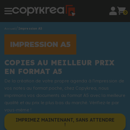
0
Accueil
Impression A5
IMPRESSION A5
COPIES AU MEILLEUR PRIX
EN FORMAT A5
De la création de votre propre agenda à l'impression de
vos notes au format poche, chez Copykrea, nous
imprimons vos documents au format A5 avec la meilleure
qualité et au prix le plus bas du marché. Vérifiez-le par
vous-même !
IMPRIMEZ MAINTENANT, SANS ATTENDRE
!