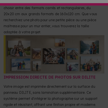
adapter votre image à l'espace disponible. Vous pouvez
choisir entre des formats carrés et rectangulaires, du
20x20 cm aux grands formats de 160x120 cm. Que vous
recherchiez une photo pour une petite pièce ou une pièce
maîtresse pour un mur entier, vous trouverez la taille
adaptée à votre projet.
IMPRESSION DIRECTE DE PHOTOS SUR DILITE
Votre image est imprimée directement sur la surface du
panneau DILITE, sans lamination supplémentaire. Ce
système permet d'intégrer la photographie sur un support
rigide et résistant, offrant une finition propre et moderne.