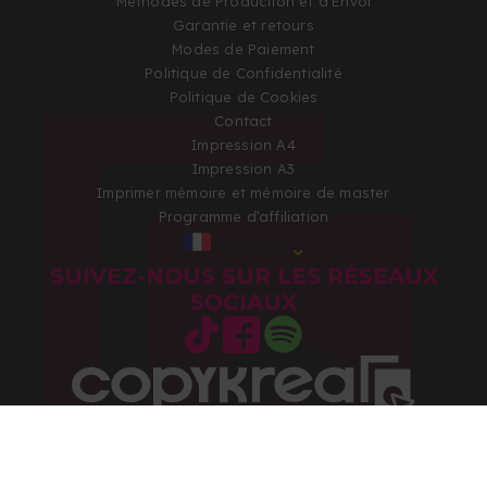
Méthodes de Production et d'Envoi
Garantie et retours
Modes de Paiement
Politique de Confidentialité
Politique de Cookies
Contact
Impression A4
Impression A3
Imprimer mémoire et mémoire de master
Programme d’affiliation
FRANCE
SUIVEZ-NOUS SUR LES RÉSEAUX
SOCIAUX
Copyright 2026 © Tous droits réservés