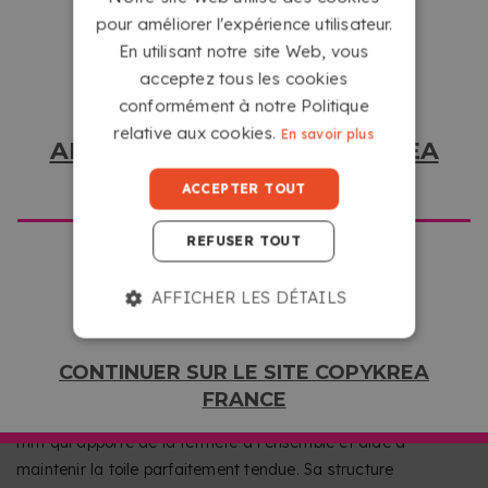
pour améliorer l'expérience utilisateur.
inspirée des tableaux traditionnels. Grâce aux
En utilisant notre site Web, vous
caractéristiques de ce matériau, les photographies
acceptez tous les cookies
acquièrent une apparence plus artistique et décorative,
conformément à notre Politique
devenant une option idéale pour mettre en valeur vos plus
relative aux cookies.
beaux souvenirs.
En savoir plus
ALLER SUR LE SITE COPYKREA
USA
ACCEPTER TOUT
REFUSER TOUT
AFFICHER LES DÉTAILS
MONTÉE SUR UN CHÂSSIS EN PIN DE QUALITÉ
CONTINUER SUR LE SITE COPYKREA
SUPÉRIEURE
FRANCE
Chaque toile est montée sur un châssis en pin de 30x47
mm qui apporte de la fermeté à l'ensemble et aide a
maintenir la toile parfaitement tendue. Sa structure