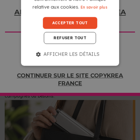
relative aux cookies.
En savoir plus
ALLER SUR LE SITE COPYKREA
USA
ACCEPTER TOUT
REFUSER TOUT
PETITS, LÉGERS ET FACILES À TRANSPORTER
AFFICHER LES DÉTAILS
Fabriqué en aluminium et en plastique, ce support est
résistant et très léger, idéal pour une utilisation en intérieur.
Il se monte en quelques secondes sans outils et son visuel
CONTINUER SUR LE SITE COPYKREA
sur une face, imprimé sur du polypropylène sans PVC,
FRANCE
permet de le réutiliser facilement pour différentes
campagnes ou besoins.