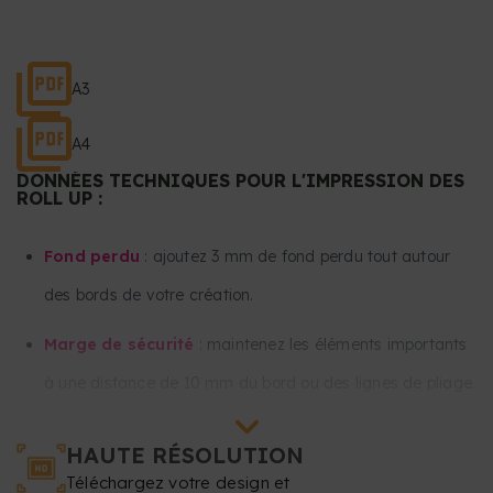
A3
A4
DONNÉES TECHNIQUES POUR L'IMPRESSION DES
ROLL UP :
Fond perdu
: ajoutez 3 mm de fond perdu tout autour
des bords de votre création.
Marge de sécurité
: maintenez les éléments importants
à une distance de 10 mm du bord ou des lignes de pliage.
Maintenez tous les textes et images importants à au
HAUTE RÉSOLUTION
moins 30 mm du bas et 30 mm du haut de votre design.
Téléchargez votre design et