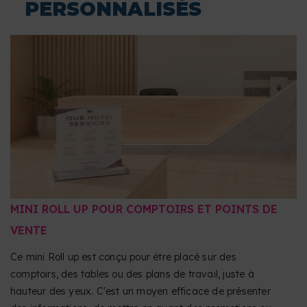
PERSONNALISÉS
de surimpression.
Révision de fichiers
: nous ne réalisons aucune
correction orthographique ni révision du contenu.
Pour préparer correctement votre fichier nous vous
conseillons de télécharger le gabarit que vous trouverez
ci-dessous dans la section Téléchargez nos gabarits.
MINI ROLL UP POUR COMPTOIRS ET POINTS DE
VENTE
Ce mini Roll up est conçu pour être placé sur des
comptoirs, des tables ou des plans de travail, juste à
hauteur des yeux. C'est un moyen efficace de présenter