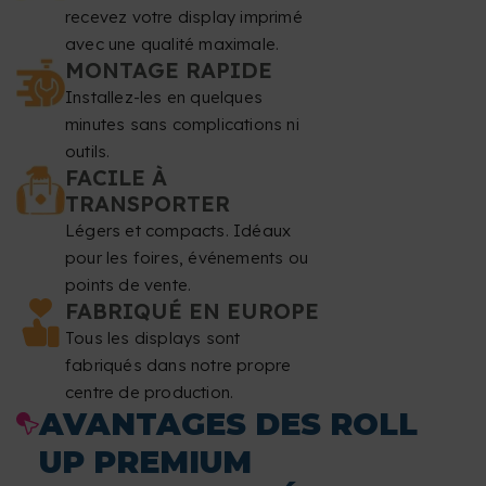
Cette partie restera majoritairement enroulée à l'intérieur
recevez votre display imprimé
avec une qualité maximale.
du support et ne sera pas visible.
MONTAGE RAPIDE
Installez-les en quelques
Résolution
: au moins 150 dpi.
minutes sans complications ni
outils.
Mode couleur
: CMJN.
FACILE À
TRANSPORTER
Format de fichier
: PDF à l'échelle 1:1 sans mot de
Légers et compacts. Idéaux
passe.
pour les foires, événements ou
points de vente.
Typographie
: les polices doivent être incorporées ou
FABRIQUÉ EN EUROPE
vectorisées.
Tous les displays sont
fabriqués dans notre propre
Taille de police minimale
: 20 pt.
centre de production.
AVANTAGES DES ROLL
Épaisseur de ligne minimale
: 1,5 point 0,5 mm.
UP PREMIUM
Surimpression
: nous ne corrigeons pas les paramètres