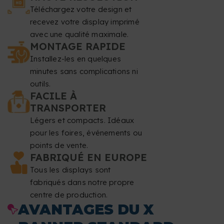
moins 50 mm du bas et 50 mm du haut de votre design,
Téléchargez votre design et
car ce sont des zones destinées aux œillets et aux
recevez votre display imprimé
avec une qualité maximale.
tendeurs.
MONTAGE RAPIDE
Installez-les en quelques
Résolution
: au moins 150 dpi.
minutes sans complications ni
outils.
Mode couleur
: CMJN.
FACILE À
TRANSPORTER
Format de fichier
: PDF à l'échelle 1:1 sans mot de
Légers et compacts. Idéaux
passe.
pour les foires, événements ou
points de vente.
Typographie
: les polices doivent être incorporées ou
FABRIQUÉ EN EUROPE
vectorisées.
Tous les displays sont
fabriqués dans notre propre
Taille de police minimale
: 60 pt.
centre de production.
AVANTAGES DU X
Épaisseur de ligne minimale
: 5,6 points 2 mm.