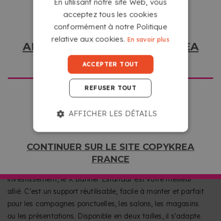
En utilisant notre site Web, vous
complications. Sa structure en aluminium le rend léger et
acceptez tous les cookies
facile à utiliser, tandis que l'impression sur bâche frontlit
conformément à notre Politique
garantit résistance et finition professionnelle, parfait pour
relative aux cookies.
les promotions et événements en intérieur.
En savoir plus
ALLER SUR LE SITE COPYKREA
USA
ACCEPTER TOUT
REFUSER TOUT
AFFICHER LES DÉTAILS
UNE FAÇON ÉCONOMIQUE DE PROMOUVOIR
CONTINUER SUR LE SITE COPYKREA
VOTRE ENTREPRISE
FRANCE
Si vous recherchez de la visibilité sans faire un gros
investissement, le X Banner Estándar est votre meilleur
allié. C'est un support réutilisable, facile à monter et parfait
pour les campagnes ponctuelles, les salons, les magasins
ou les présentations. Disponible en deux tailles, il s'adapte