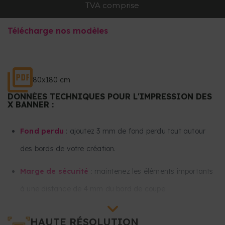
TVA comprise
Télécharge nos modèles
80x180 cm
DONNÉES TECHNIQUES POUR L'IMPRESSION DES
X BANNER :
Fond perdu
: ajoutez 3 mm de fond perdu tout autour
des bords de votre création.
Marge de sécurité
: maintenez les éléments importants
à une distance de 4 mm du bord de coupe.
Maintenez tout le texte et les images importantes à au
HAUTE RÉSOLUTION